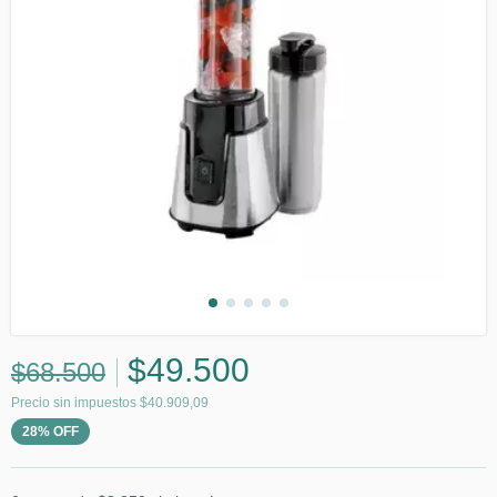
$49.500
$68.500
Precio sin impuestos
$40.909,09
28
%
OFF