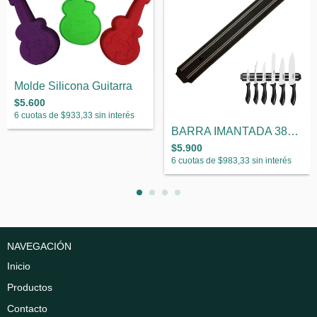
Molde Silicona Guitarra
$5.600
6
cuotas de
$933,33
sin interés
BARRA IMANTADA 38CM
$5.900
6
cuotas de
$983,33
sin interés
NAVEGACIÓN
Inicio
Productos
Contacto