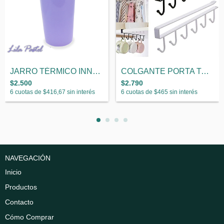
JARRO TÉRMICO INNOVA
COLGANTE PORTA TAZAS PERCHERO
$2.500
$2.790
6
cuotas de
$416,67
sin interés
6
cuotas de
$465
sin interés
NAVEGACIÓN
Inicio
Productos
Contacto
Cómo Comprar