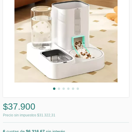
$37.900
Precio sin impuestos
$31.322,31
6
cuotas de
$6.316,67
sin interés