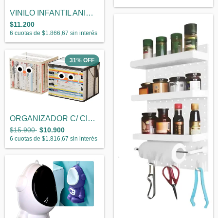
VINILO INFANTIL ANIMALES
$11.200
6
cuotas de
$1.866,67
sin interés
31
%
OFF
ORGANIZADOR C/ CIERRE SUPERIOR
$15.900
$10.900
6
cuotas de
$1.816,67
sin interés