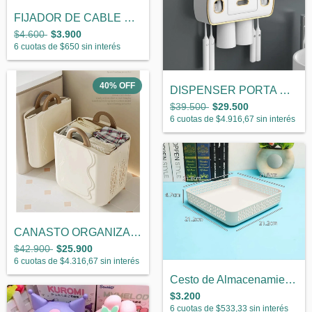
FIJADOR DE CABLE CON IMAN X 3 ( BLANCO)
$4.600
$3.900
6
cuotas de
$650
sin interés
40
%
OFF
DISPENSER PORTA CEPILLO PASTA DENTAL CON...
$39.500
$29.500
6
cuotas de
$4.916,67
sin interés
CANASTO ORGANIZADOR ADHESIVO
$42.900
$25.900
6
cuotas de
$4.316,67
sin interés
Cesto de Almacenamiento Mediano
$3.200
6
cuotas de
$533,33
sin interés