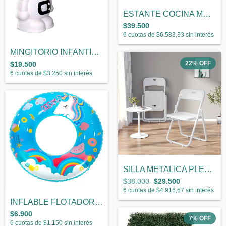
ESTANTE COCINA MULTIUSO
$39.500
6
cuotas de
$6.583,33
sin interés
MINGITORIO INFANTIL ASTRONAUTA
22
%
OFF
$19.500
6
cuotas de
$3.250
sin interés
SILLA METALICA PLEGABLE
$38.000
$29.500
6
cuotas de
$4.916,67
sin interés
INFLABLE FLOTADOR REDONDO UNICORNIO
$6.900
7
%
OFF
6
cuotas de
$1.150
sin interés