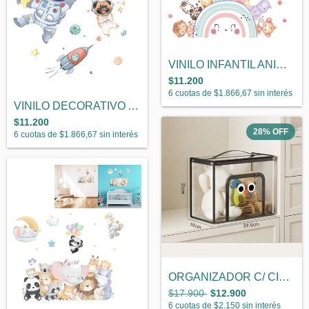
VINILO INFANTIL ANIMALES Y ARCOIRIS
$11.200
6
cuotas de
$1.866,67
sin interés
VINILO DECORATIVO ASTRONAUTAS
$11.200
28
%
OFF
6
cuotas de
$1.866,67
sin interés
ORGANIZADOR C/ CIERRE SUPERIOR Y FRONTAL
$17.900
$12.900
6
cuotas de
$2.150
sin interés