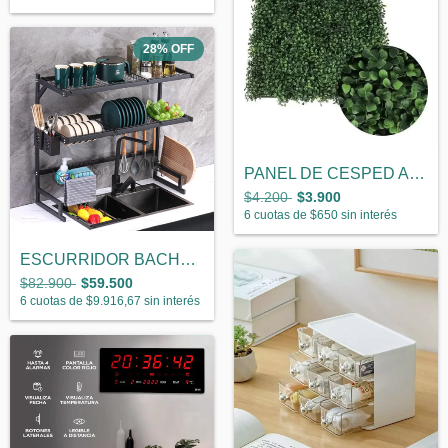
28
%
OFF
PANEL DE CESPED ARTIFICIAL 25CM X 25 CM
$4.200
$3.900
6
cuotas de
$650
sin interés
ESCURRIDOR BACHA 3 NIVELES
$82.900
$59.500
6
cuotas de
$9.916,67
sin interés