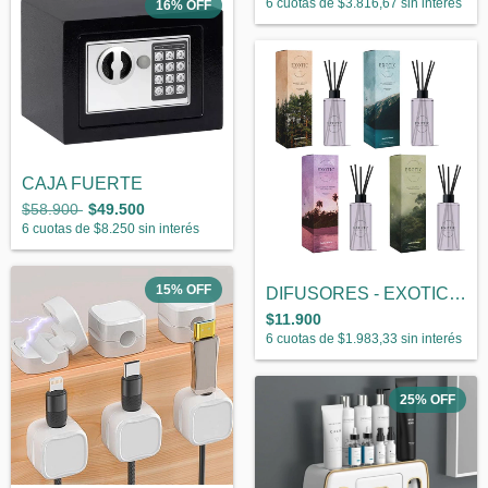
6
cuotas de
$3.816,67
sin interés
16
%
OFF
CAJA FUERTE
$58.900
$49.500
6
cuotas de
$8.250
sin interés
15
%
OFF
DIFUSORES - EXOTIC DESTINATIONS
$11.900
6
cuotas de
$1.983,33
sin interés
25
%
OFF